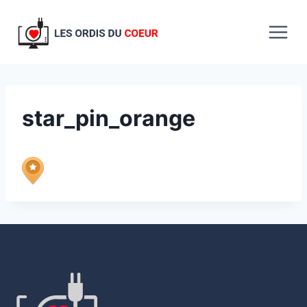
Aller
au
contenu
star_pin_orange