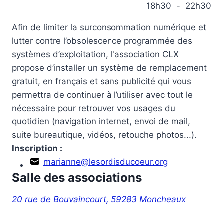
18h30
-
22h30
à
M
o
Afin de limiter la surconsommation numérique et
n
lutter contre l’obsolescence programmée des
c
h
systèmes d’exploitation, l'association CLX
e
propose d’installer un système de remplacement
a
u
gratuit, en français et sans publicité qui vous
x
permettra de continuer à l’utiliser avec tout le
a
u
nécessaire pour retrouver vos usages du
x
quotidien (navigation internet, envoi de mail,
f
a
suite bureautique, vidéos, retouche photos...).
v
Inscription :
o
r
marianne@lesordisducoeur.org
i
Salle des associations
s
.
20 rue de Bouvaincourt, 59283 Moncheaux