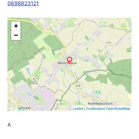
0698923121
+
−
Leaflet
|
Contibuteurs OpenStreetMap
A