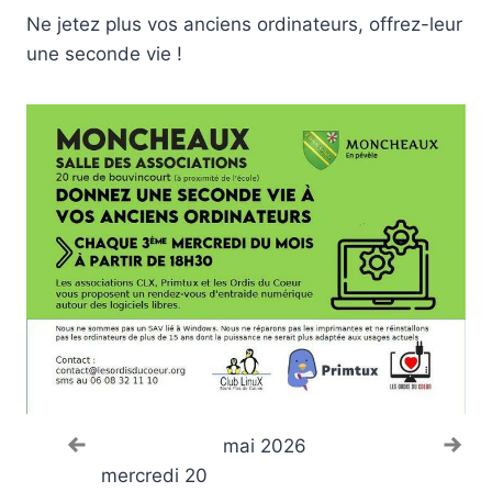
z
Ne jetez plus vos anciens ordinateurs, offrez-leur
-
une seconde vie !
v
o
u
s
d
'
e
n
t
r
a
i
d
e
n
u
m
é
r
i
Voir le mois précédent
Voi
mai 2026
q
u
mercredi 20
e