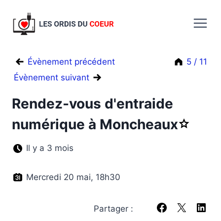
Aller
au
contenu
Évènement précédent
5 / 11
Évènement suivant
Rendez-vous d'entraide
numérique à Moncheaux
A
j
o
u
Il y a 3 mois
t
e
r
Mercredi 20 mai, 18h30
R
e
n
Partager :
d
Partager sur Fa
Partager su
Partag
e